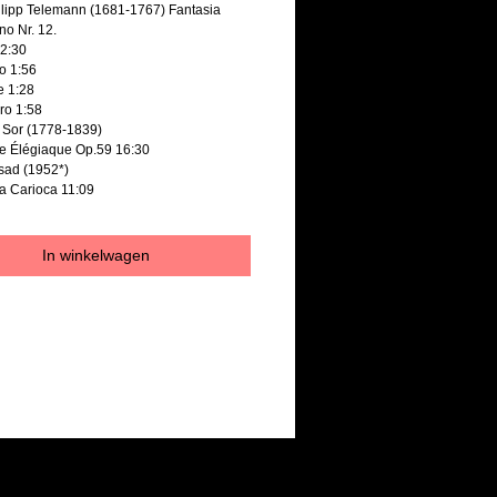
lipp Telemann (1681-1767) Fantasia
no Nr. 12.
 2:30
ro 1:56
ve 1:28
gro 1:58
 Sor (1778-1839)
ie Élégiaque Op.59 16:30
sad (1952*)
ia Carioca 11:09
In winkelwagen