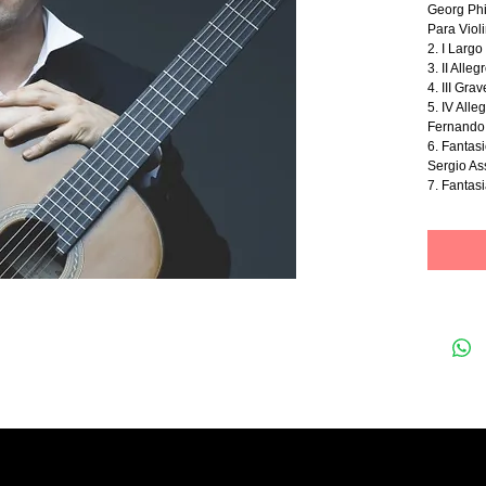
Georg Phi
Para Violi
2. I Largo
3. II Alleg
4. III Gra
5. IV Alle
Fernando
6. Fantas
Sergio As
7. Fantas