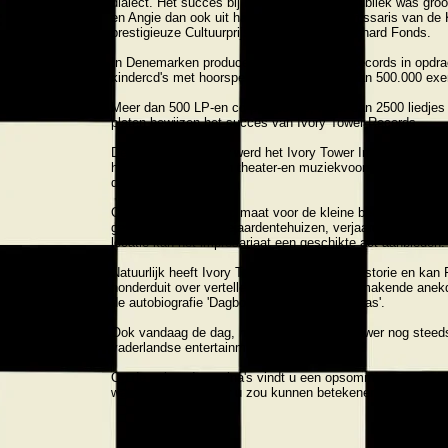
dialect. Het succes bij het plaat kopende publiek was groo
en Angie dan ook uit handen van de Commissaris van de K
prestigieuze Cultuurprijs van het Prins Bernhard Fonds.
In Denemarken produceerde Ivory Tower Records in opdrac
kindercd's met hoorspelen waarvan meer dan 500.000 exe
Meer dan 500 LP-en cd-producties, meer dan 2500 liedjes
platen bewijzen het succes van Ivory Tower Records.
De afgelopen 25 jaar werd het Ivory Tower Impresariaat st
het management van theater-en muziekvoorstellingen voor
de concertpodia.
Ook entertainment op maat voor de kleine beurs kan bij he
gevonden worden: bejaardentehuizen, verjaardagen, cerem
locatie kan het impresariaat een geschikte act aanbieden.
Natuurlijk heeft Ivory Tower een roemrijke historie en kan 
honderduit over vertellen. De meest spraakmakende anekd
de autobiografie 'Dagboek van een Platenbaas'.
Ook vandaag de dag, na 47 jaar, is Ivory Tower nog steed
vaderlandse entertainment industrie.
Op de volgende pagina's vindt u een opsomming van wat 
wat Ivory Tower voor u zou kunnen betekenen.